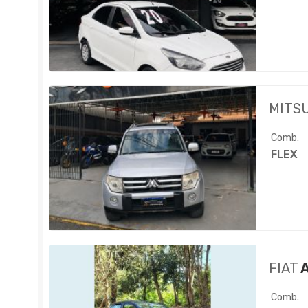
MITS
Comb.
FLEX
FIAT
A
Comb.