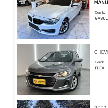
MANU
Comb.
GASOL
CHEV
Comb.
FLEX