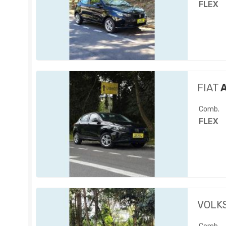
FLEX
FIAT
A
Comb.
FLEX
VOLK