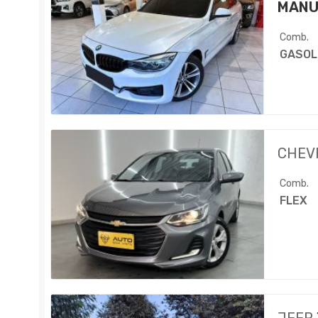
MANU
Comb.
GASOL
CHEV
Comb.
FLEX