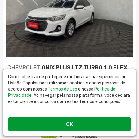
CHEVROLET
ONIX PLUS LTZ TURBO 1.0 FLEX
AUT. 4P
Com o objetivo de proteger e melhorar a sua experiência no
Balcão Popular, nós utilizamos cookies e dados pessoais de
Comb.
Cor
Ano
KM
acordo com nossos
Termos de Uso
e nossa
Política de
Privacidade
. Ao navegar pela nossa plataforma, você declara
FLEX
BRANCO
2022
24099
estar ciente e concorda com estes termos e condições.
R$
64.699,00
OK