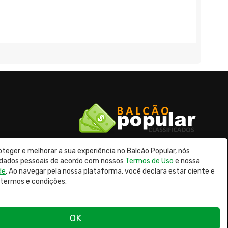
oteger e melhorar a sua experiência no Balcão Popular, nós
© 2026 Balcão Popular Classificados
e dados pessoais de acordo com nossos
Termos de Uso
e nossa
de
. Ao navegar pela nossa plataforma, você declara estar ciente e
termos e condições.
OK