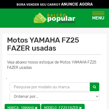
ANUNCIE AGORA
BORA VENDER SEU CARRO?
Naveg
MENU
Motos YAMAHA FZ25
FAZER usadas
Veja abaixo nosso estoque de Motos YAMAHA FZ25
FAZER usadas.
'
MARCA : YAMAHA
MODELO : FZ25 FAZER