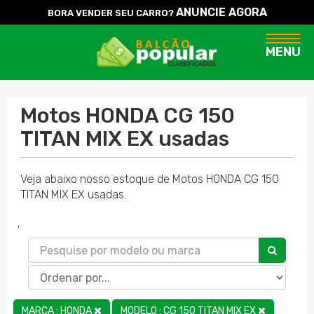
ANUNCIE AGORA
BORA VENDER SEU CARRO?
Naveg
MENU
Motos HONDA CG 150
TITAN MIX EX usadas
Veja abaixo nosso estoque de Motos HONDA CG 150
TITAN MIX EX usadas.
'
MARCA : HONDA
MODELO : CG 150 TITAN MIX EX