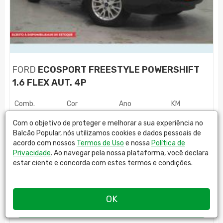
FORD
ECOSPORT FREESTYLE POWERSHIFT
1.6 FLEX AUT. 4P
Comb.
Cor
Ano
KM
FLEX
PRATA
2016
43447
Com o objetivo de proteger e melhorar a sua experiência no
Balcão Popular, nós utilizamos cookies e dados pessoais de
R$
45.899,00
acordo com nossos
Termos de Uso
e nossa
Política de
Privacidade
. Ao navegar pela nossa plataforma, você declara
estar ciente e concorda com estes termos e condições.
LIONS SEMINOVOS
OK
MAIS DETALHES