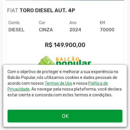
FIAT
TORO DIESEL AUT. 4P
Comb.
Cor
Ano
KM
DIESEL
CINZA
2024
70000
R$
149.900,00
Com o objetivo de proteger e melhorar a sua experiência no
PREMIUM AUTOMÓVEIS
Balcão Popular, nós utilizamos cookies e dados pessoais de
acordo com nossos
Termos de Uso
e nossa
Política de
MAIS DETALHES
Privacidade
. Ao navegar pela nossa plataforma, você declara
estar ciente e concorda com estes termos e condições.
OK
(current)
1