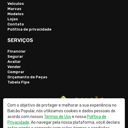
Veículos
Marcas
Modelos
Lojas
Contato
Politica de privacidade
SERVIÇOS
Financiar
Segurar
Avaliar
Vender
Comprar
Orçamento de Peças
Tabela Fipe
Com o objetivo de proteger e melhorar a sua experiência no
Balcão Popular, nós utilizamos cookies e dados pessoais de
acordo com nossos
Termos de Uso
e nossa
Política de
Privacidade
. Ao navegar pela nossa plataforma, você declara
© 2026 Balcão Popular Classificados