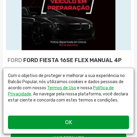
FORD
FORD FIESTA 16SE FLEX MANUAL 4P
Comb.
Cor
Ano
KM
Com o objetivo de proteger e melhorar a sua experiência no
FLEX
PRATA
2017
45800
Balcão Popular, nós utilizamos cookies e dados pessoais de
acordo com nossos
Termos de Uso
e nossa
Política de
Privacidade
. Ao navegar pela nossa plataforma, você declara
R$
53.890,00
estar ciente e concorda com estes termos e condições.
OK
TREND AUTO