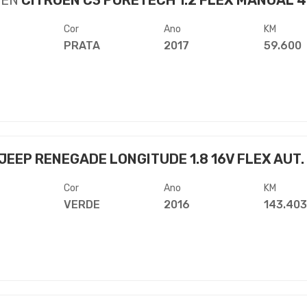
OËN
CITROEN C3 PURETECH 1.2 FLEX MANUAL 
Cor
Ano
KM
PRATA
2017
59.600
JEEP RENEGADE LONGITUDE 1.8 16V FLEX AUT.
Cor
Ano
KM
VERDE
2016
143.40