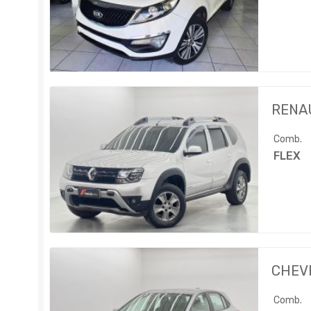
RENA
Comb.
FLEX
CHEV
Comb.