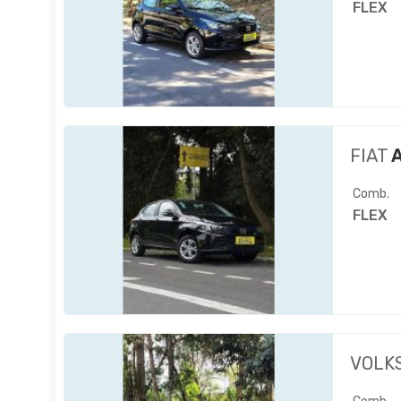
FLEX
FIAT
A
Comb.
FLEX
VOLK