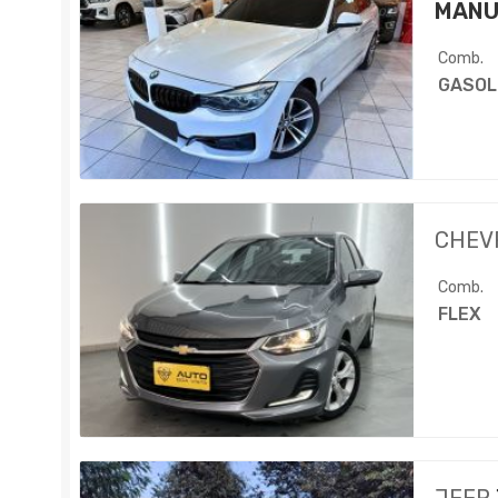
MANU
Comb.
GASOL
CHEV
Comb.
FLEX