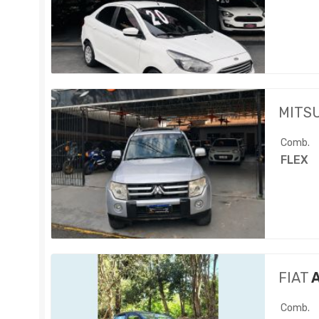
MITS
Comb.
FLEX
FIAT
A
Comb.