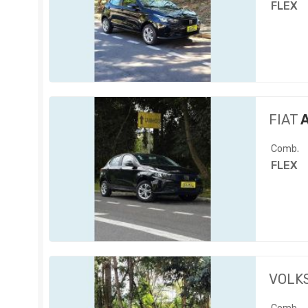
FLEX
FIAT
A
Comb.
FLEX
VOLK