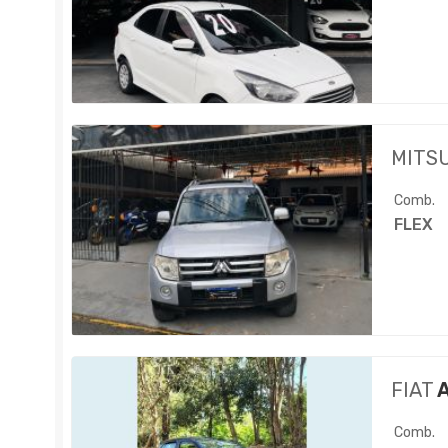
MITS
Comb.
FLEX
FIAT
A
Comb.