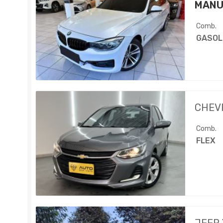
MANU
Comb.
GASOL
CHEV
Comb.
FLEX