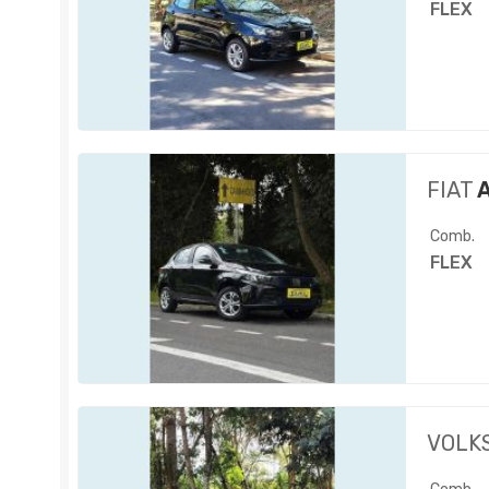
FLEX
FIAT
A
Comb.
FLEX
VOLK