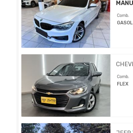
MANU
Comb.
GASOL
CHEV
Comb.
FLEX