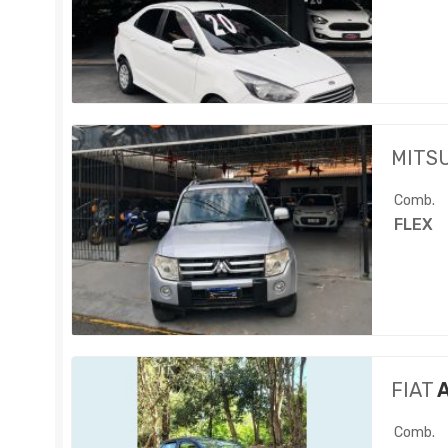
MITS
Comb.
FLEX
FIAT
A
Comb.