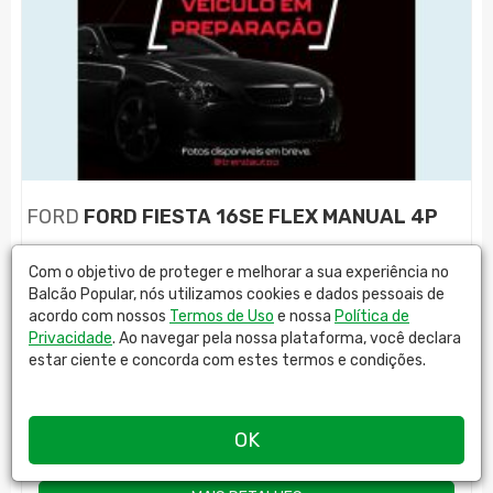
FORD
FORD FIESTA 16SE FLEX MANUAL 4P
Comb.
Cor
Ano
KM
Com o objetivo de proteger e melhorar a sua experiência no
FLEX
PRATA
2017
45800
Balcão Popular, nós utilizamos cookies e dados pessoais de
acordo com nossos
Termos de Uso
e nossa
Política de
Privacidade
. Ao navegar pela nossa plataforma, você declara
R$
53.890,00
estar ciente e concorda com estes termos e condições.
OK
TREND AUTO