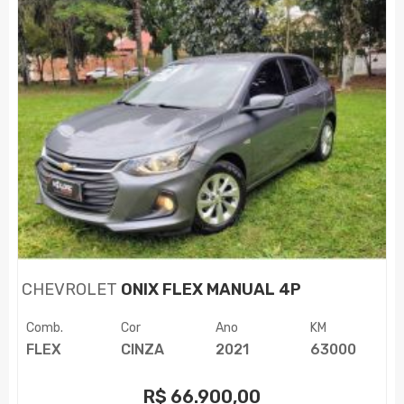
CHEVROLET
ONIX FLEX MANUAL 4P
Comb.
Cor
Ano
KM
FLEX
CINZA
2021
63000
R$
66.900,00